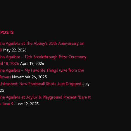
 POSTS
ina Aguilera at The Abbey’s 35th Anniversary on
0
May 22, 2026
tina Aguilera – 12th Breakthrough Prize Ceremony
il 18, 2026
April 19, 2026
ina Aguilera – My Favorite Things (Live from the
 Tower)
November 26, 2025
 Unleashed: New Photocall Shots Just Dropped
July
025
ina Aguilera at Joylux & Playground Present “Bare It
n June 9
June 12, 2025