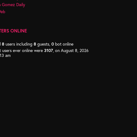
a Gomez Daily
Web
TERS ONLINE
l
8
users including
8
guests,
0
bot online
 users ever online were
3107
, on August 8, 2026
:13 am