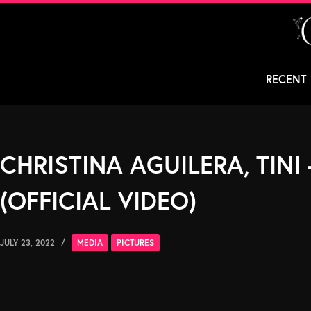
Skip
to
content
RECENT
CHRISTINA AGUILERA, TINI
(OFFICIAL VIDEO)
JULY 23, 2022
MEDIA
PICTURES