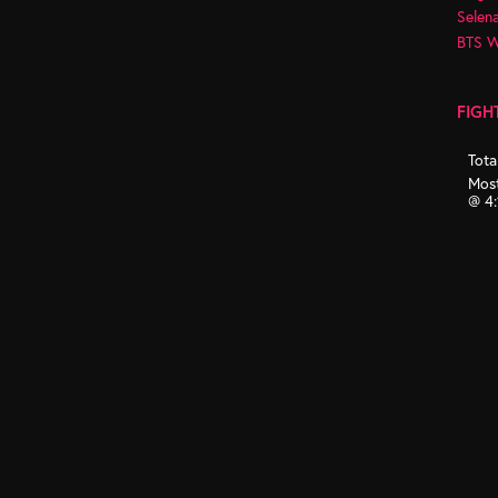
Selen
BTS 
FIGH
Tota
Most
@ 4