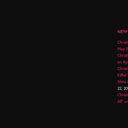
NEW
Christ
May 2
Chris
on Apr
Christ
Eiffel
Xtina
22, 2
Christ
All” o