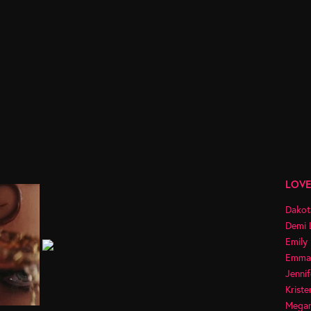
LOVE
Dakot
Demi 
Emily
Emma
Jennif
Kriste
Megan